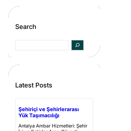
Search
S
e
a
r
c
h
Latest Posts
Şehiriçi ve Şehirlerarası
Yük Taşımacılığı
Antalya Ambar Hizmetleri: Şehir